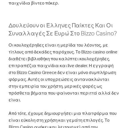
παιχνίδια βίντεο πόκερ.
Δουλεύουν οι Έλληνες Παίκτες Και Οι
Συναλλαγές Σε Ευρώ Στο Bizzo Casino?
Οι κουλοχέρηδες είναι η μερίδα του λέοντος, με
τίτλους από δεκάδες παρόχους. Το Bizzo casino online
διαθέτει βιβλιοθήκη που καλύπτει κουλοχέρηδες,
επιτραπέζια παιχνίδια και live dealer. Η εγγραφή
στο Bizzo Casino Greece δεν είναι μόνο συμπλήρωση
φόρμας. Αυτές οι υποχρεώσεις αντανακλώνται
στην εμπειρία του χρήστη, μερικές φορές ως
πρόσθετα βήματα που φαίνονται περιττά αλλά δεν
είναι.
Από τότε, έχουμε δημιουργήσει μια πλατφόρμα που
είναι εύκολη στη χρήση και γεμάτη επιλογές. Το
Bizzo Casino ανήκει και λειτουργεί από την