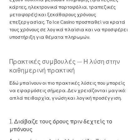
κάρτες, ηλεκτρονικά πορτοφόλια, τραπεζικές
μεταφορές) και ξεκάθαρους χρόνους
επεξεργασίας. Το Ice Casino προσπαθεί να κρατά
τους χρόνους σε λογικά πλαίσια και να προσφέρει
υποστήριξη για θέματα πληρωμών.
Πρακτικές συμβουλές — Η λύση στην
καθημερινή πρακτική
Εδώ μπαίνουν οι πιο πρακτικές λύσεις που μπορείς
να εφαρμόσεις σήμερα. Δεν χρειάζονται μαγικό:
απλά πειθαρχία, γνώση και λογική προσέγγιση.
1. Διάβαζε τους όρους πριν δεχτείς το
μπόνους