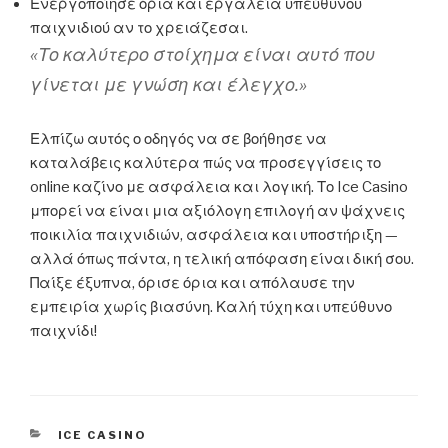
Ενεργοποίησε όρια και εργαλεία υπεύθυνου
παιχνιδιού αν το χρειάζεσαι.
«Το καλύτερο στοίχημα είναι αυτό που
γίνεται με γνώση και έλεγχο.»
Ελπίζω αυτός ο οδηγός να σε βοήθησε να
καταλάβεις καλύτερα πώς να προσεγγίσεις το
online καζίνο με ασφάλεια και λογική. Το Ice Casino
μπορεί να είναι μια αξιόλογη επιλογή αν ψάχνεις
ποικιλία παιχνιδιών, ασφάλεια και υποστήριξη —
αλλά όπως πάντα, η τελική απόφαση είναι δική σου.
Παίξε έξυπνα, όρισε όρια και απόλαυσε την
εμπειρία χωρίς βιασύνη. Καλή τύχη και υπεύθυνο
παιχνίδι!
ICE CASINO