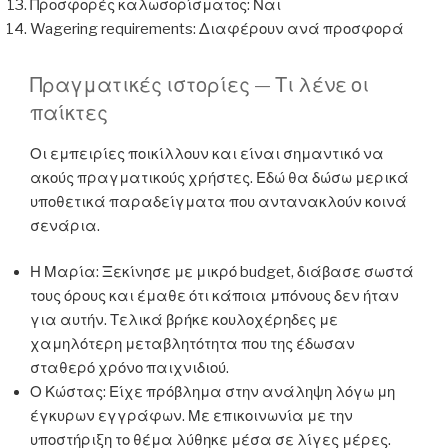
Προσφορές καλωσορίσματος: Ναι
Wagering requirements: Διαφέρουν ανά προσφορά
Πραγματικές ιστορίες — Τι λένε οι
παίκτες
Οι εμπειρίες ποικίλλουν και είναι σημαντικό να
ακούς πραγματικούς χρήστες. Εδώ θα δώσω μερικά
υποθετικά παραδείγματα που αντανακλούν κοινά
σενάρια.
Η Μαρία: Ξεκίνησε με μικρό budget, διάβασε σωστά
τους όρους και έμαθε ότι κάποια μπόνους δεν ήταν
για αυτήν. Τελικά βρήκε κουλοχέρηδες με
χαμηλότερη μεταβλητότητα που της έδωσαν
σταθερό χρόνο παιχνιδιού.
Ο Κώστας: Είχε πρόβλημα στην ανάληψη λόγω μη
έγκυρων εγγράφων. Με επικοινωνία με την
υποστήριξη το θέμα λύθηκε μέσα σε λίγες μέρες.