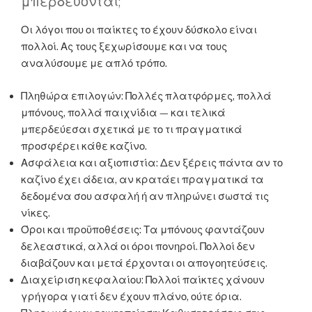
μπερδεύονται;
Οι λόγοι που οι παίκτες το έχουν δύσκολο είναι
πολλοί. Ας τους ξεχωρίσουμε και να τους
αναλύσουμε με απλό τρόπο.
Πληθώρα επιλογών: Πολλές πλατφόρμες, πολλά
μπόνους, πολλά παιχνίδια — και τελικά
μπερδεύεσαι σχετικά με το τι πραγματικά
προσφέρει κάθε καζίνο.
Ασφάλεια και αξιοπιστία: Δεν ξέρεις πάντα αν το
καζίνο έχει άδεια, αν κρατάει πραγματικά τα
δεδομένα σου ασφαλή ή αν πληρώνει σωστά τις
νίκες.
Όροι και προϋποθέσεις: Τα μπόνους φαντάζουν
δελεαστικά, αλλά οι όροι πονηροί. Πολλοί δεν
διαβάζουν και μετά έρχονται οι απογοητεύσεις.
Διαχείριση κεφαλαίου: Πολλοί παίκτες χάνουν
γρήγορα γιατί δεν έχουν πλάνο, ούτε όρια.