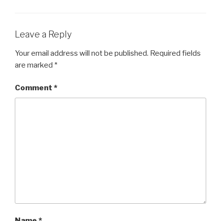
Leave a Reply
Your email address will not be published.
Required fields
are marked
*
Comment
*
Name
*