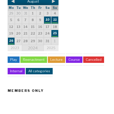
August
Mo
Tu
We
Th
Fr
Sa
Su
29
30
31
1
2
3
4
10
11
5
6
7
8
9
12
13
14
15
16
17
18
25
19
20
21
22
23
24
26
27
28
29
30
31
1
2023
2024
2025
Play
Reenactment
Lecture
Course
Cancelled
Internal
All categories
MEMBERS ONLY