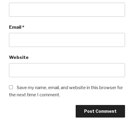
Email
*
Website
Save my name, email, and website in this browser for
the next time I comment.