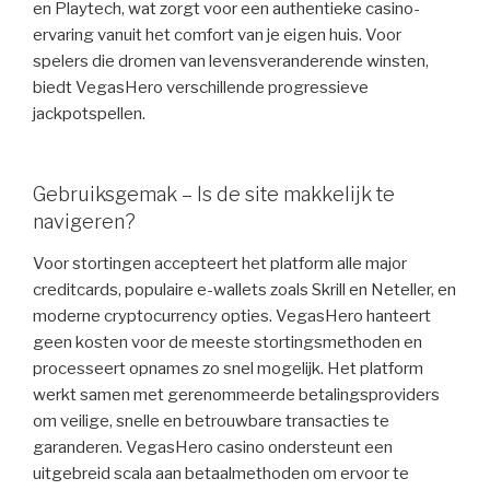
en Playtech, wat zorgt voor een authentieke casino-
ervaring vanuit het comfort van je eigen huis. Voor
spelers die dromen van levensveranderende winsten,
biedt VegasHero verschillende progressieve
jackpotspellen.
Gebruiksgemak – Is de site makkelijk te
navigeren?
Voor stortingen accepteert het platform alle major
creditcards, populaire e-wallets zoals Skrill en Neteller, en
moderne cryptocurrency opties. VegasHero hanteert
geen kosten voor de meeste stortingsmethoden en
processeert opnames zo snel mogelijk. Het platform
werkt samen met gerenommeerde betalingsproviders
om veilige, snelle en betrouwbare transacties te
garanderen. VegasHero casino ondersteunt een
uitgebreid scala aan betaalmethoden om ervoor te