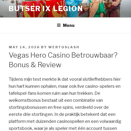
BUTSER IX LEGION
Menu
MAY 14, 2026
BY
WERTUSLASH
Vegas Hero Casino Betrouwbaar?
Bonus & Review
Tijdens mijn test merkte ik dat vooral slotliefhebbers hier
hun hart kunnen ophalen, maar ook live casino-spelers en
tafelspel-fans komen ruim aan hun trekken. De
welkomstbonus bestaat uit een combinatie van
stortingsbonussen en free spins, verdeeld over de
eerste drie stortingen. In de praktijk betekent dat een
platform met duizenden casinospellen en een volwaardig
sportsbook, waar je als speler met één account tussen