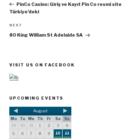
PinCo Casino: Giriş ve Kayıt Pin Сo resmi site
Türkiye’deki
NEXT
80 King William St Adelaide SA
VISIT US ON FACEBOOK
UPCOMING EVENTS
August
Mo
Tu
We
Th
Fr
Sa
Su
29
30
31
1
2
3
4
10
11
5
6
7
8
9