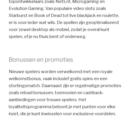
topontwikkelaars zoals NetEnt, Microgaming en
Evolution Gaming. Van populaire video slots zoals
Starburst en Book of Dead tot live blackjack en roulette,
er is voor ieder wat wils. De spellen zijn geoptimaliseerd
voor zowel desktop als mobiel, zodat je overal kunt
spelen, of je nu thuis bent of onderweg.
Bonussen en promoties
Nieuwe spelers worden verwelkomd met een royale
welkomstbonus, vaak inclusief gratis spins en een
stortingsmatch. Daarnaast zijn er regelmatige promoties
zoals reload bonussen, toernooien en cashback-
aanbiedingen voor trouwe spelers. Het
loyaliteitsprogramma beloont je met punten voor elke
inzet, die je kunt inwisselen voor exclusieve voordelen.