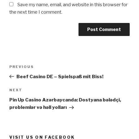
Save my name, email, and website in this browser for
the next time I comment.
PREVIOUS
Beef Casino DE – Spielspaß mit Biss!
NEXT
Pin Up Casino Azərbaycanda: Dostyana bələdçi,
problemlər və həll yolları
VISIT US ON FACEBOOK