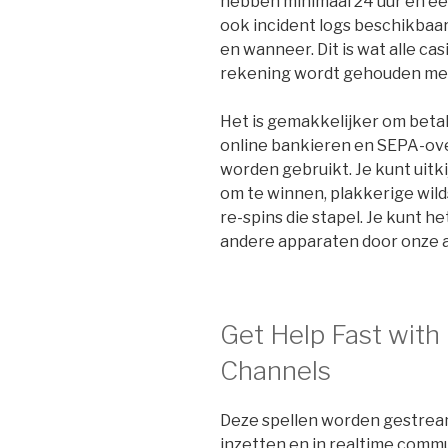
hebben minimaal 24 uur en ee
ook incident logs beschikbaar 
en wanneer. Dit is wat alle c
rekening wordt gehouden me
Het is gemakkelijker om beta
online bankieren en SEPA-ov
worden gebruikt. Je kunt uitk
om te winnen, plakkerige wild
re-spins die stapel. Je kunt h
andere apparaten door onze a
Get Help Fast with
Channels
Deze spellen worden gestreamd
inzetten en in realtime commu