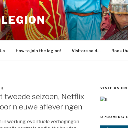
 LEGION
 Us
How to join the legion!
Visitors said…
Book the
VISIT US O
SH
t tweede seizoen, Netflix
voor nieuwe afleveringen
UPCOMING 
in werking; eventuele verhogingen