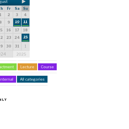
gust
Th
Fr
Sa
Su
1
2
3
4
10
11
8
9
15
16
17
18
25
22
23
24
29
30
31
1
024
2025
actment
Lecture
Course
Internal
All categories
NLY