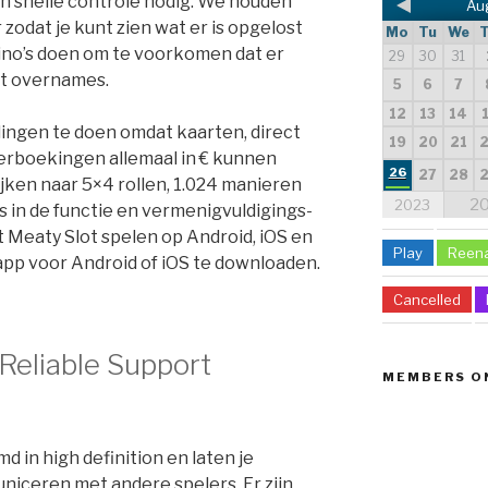
n snelle controle nodig. We houden
Au
zodat je kunt zien wat er is opgelost
Mo
Tu
We
asino’s doen om te voorkomen dat er
29
30
31
t overnames.
5
6
7
12
13
14
lingen te doen omdat kaarten, direct
19
20
21
erboekingen allemaal in € kunnen
26
27
28
ijken naar 5×4 rollen, 1.024 manieren
2
2023
s in de functie en vermenigvuldigings-
et Meaty Slot spelen op Android, iOS en
Play
Reen
pp voor Android of iOS te downloaden.
Cancelled
 Reliable Support
MEMBERS O
 in high definition en laten je
niceren met andere spelers. Er zijn