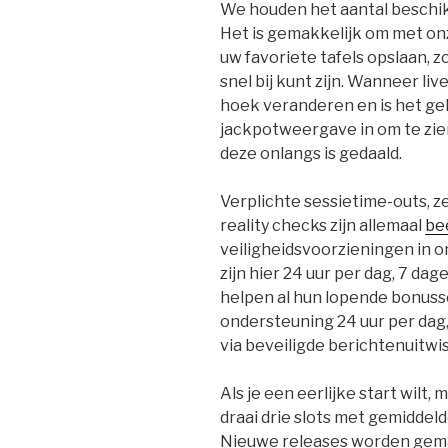
We houden het aantal beschikb
Het is gemakkelijk om met onz
uw favoriete tafels opslaan, z
snel bij kunt zijn. Wanneer li
hoek veranderen en is het gel
jackpotweergave in om te zien
deze onlangs is gedaald.
Verplichte sessietime-outs, z
reality checks zijn allemaal
bee
veiligheidsvoorzieningen in on
zijn hier 24 uur per dag, 7 d
helpen al hun lopende bonusse
ondersteuning 24 uur per da
via beveiligde berichtenuitwis
Als je een eerlijke start wilt,
draai drie slots met gemiddeld
Nieuwe releases worden gema