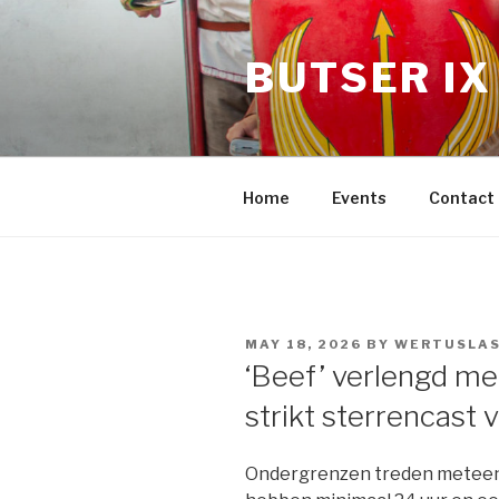
BUTSER IX
Home
Events
Contact
MAY 18, 2026
BY
WERTUSLA
‘Beef’ verlengd me
strikt sterrencast 
Ondergrenzen treden meteen 