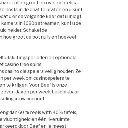
are rollen groot en overzichtelijk.
e hosts in de chat te praten en u kunt
odat u er de volgende keer dat u inlogt
ve kamers in 1080p streamen, kunt u de
uid helder. Schakel de
 hoe groot de pot nu is en hoeveel
elfuitsluitingsperioden en optionele
f casino free spins
s casino die spelers veilig houden. Ze
agen per week om casinospelers te
n te krijgen. Voor Beef is onze
g, zeven dagen per week beschikbaar
seling in uw account.
 meng dan 60 % reels with 40% tafels,
e vluchtigheid en één liveruimte.
rkeerd door Beef en je meest