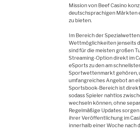
Mission von Beef Casino konze
deutschsprachigen Märkten e
zu bieten.
Im Bereich der Spezialwetten
Wettmöglichkeiten jenseits d
sind für die meisten großen Tu
Streaming-Option direkt im Ca
eSports zu den am schnellst
Sportwettenmarkt gehören, u
umfangreiches Angebot an el
Sportsbook-Bereich ist direkt
sodass Spieler nahtlos zwisc
wechseln können, ohne separ
Regelmäßige Updates sorgen d
ihrer Veröffentlichung im Cas
innerhalb einer Woche nach de