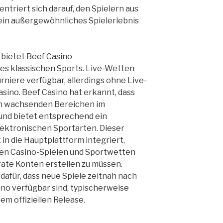
ntriert sich darauf, den Spielern aus
in außergewöhnliches Spielerlebnis
 bietet Beef Casino
es klassischen Sports. Live-Wetten
rniere verfügbar, allerdings ohne Live-
sino. Beef Casino hat erkannt, dass
en wachsenden Bereichen im
nd bietet entsprechend ein
ektronischen Sportarten. Dieser
 in die Hauptplattform integriert,
hen Casino-Spielen und Sportwetten
ate Konten erstellen zu müssen.
afür, dass neue Spiele zeitnah nach
ino verfügbar sind, typischerweise
m offiziellen Release.