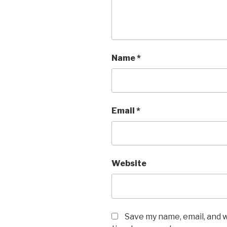
Name
*
Email
*
Website
Save my name, email, and w