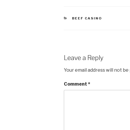
BEEF CASINO
Leave a Reply
Your email address will not be
Comment
*