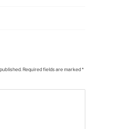
 published.
Required fields are marked
*