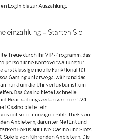
en Login bis zur Auszahlung.
e einzahlung – Starten Sie
eite Treue durch ihr VIP-Programm, das
nd persönliche Kontoverwaltung für
ie erstklassige mobile Funktionalität
loses Gaming unterwegs, während das
am rund um die Uhr verfügbar ist, um
elfen. Das Casino bietet schnelle
mit Bearbeitungszeiten von nur 0-24
eef Casino bietet ein
is mit seiner riesigen Bibliothek von
nden Anbietern, darunter NetEnt und
tarken Fokus auf Live-Casino und Slots
00 Spiele von führenden Anbietern. Die