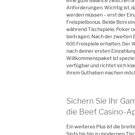
eine gute Balance zwischen 
Anforderungen. Wichtig ist, d
werden müssen – erst der Ein
Freispielbonus. Beide Boni sind
während Tischspiele, Poker 
beitragen. Nach der zweiten E
600 Freispiele erhalten. Der
nach deiner ersten Einzahlun
Willkommenspaket ist speziell
verfügbar und richtet sich klar
ihrem Guthaben machen möc
Sichern Sie Ihr Ga
die Beef Casino-Ap
Ein weiteres Plus ist die brei
Slots bis hin zu modernen Tisc