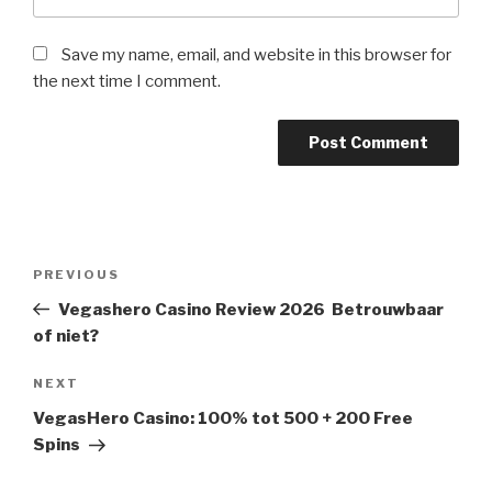
Save my name, email, and website in this browser for
the next time I comment.
PREVIOUS
Vegashero Casino Review 2026 ️ Betrouwbaar
of niet?
NEXT
VegasHero Casino: 100% tot 500 + 200 Free
Spins