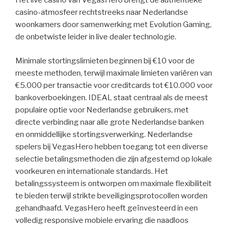
Het live casino van VegasHero brengt de authentieke
casino-atmosfeer rechtstreeks naar Nederlandse
woonkamers door samenwerking met Evolution Gaming,
de onbetwiste leider in live dealer technologie.
Minimale stortingslimieten beginnen bij €10 voor de
meeste methoden, terwijl maximale limieten variëren van
€5.000 per transactie voor creditcards tot €10.000 voor
bankoverboekingen. IDEAL staat centraal als de meest
populaire optie voor Nederlandse gebruikers, met
directe verbinding naar alle grote Nederlandse banken
en onmiddellijke stortingsverwerking. Nederlandse
spelers bij VegasHero hebben toegang tot een diverse
selectie betalingsmethoden die zijn afgestemd op lokale
voorkeuren en internationale standards. Het
betalingssysteem is ontworpen om maximale flexibiliteit
te bieden terwijl strikte beveiligingsprotocollen worden
gehandhaafd. VegasHero heeft geïnvesteerd in een
volledig responsive mobiele ervaring die naadloos