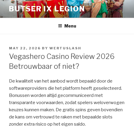
BUTSER IX LEGION
Menu
MAY 22, 2026
BY
WERTUSLASH
Vegashero Casino Review 2026 ️
Betrouwbaar of niet?
De kwaliteit van het aanbod wordt bepaald door de
softwareproviders die het platform heeft geselecteerd.
Bonussen worden altijd gecommuniceerd met
transparante voorwaarden, zodat spelers weloverwogen
keuzes kunnen maken. De gratis spins geven bovendien
de kans om vertrouwd te raken met bepaalde slots
zonder extra risico op het eigen saldo.