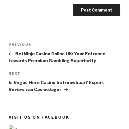
PREVIOUS
BetNinja Casino Online UK: Your Entrance
towards Premium Gambling Superiority
NEXT
Is Vegas Hero Casino betrouwbaar? Expert
Review van CasinoJager
VISIT US ON FACEBOOK