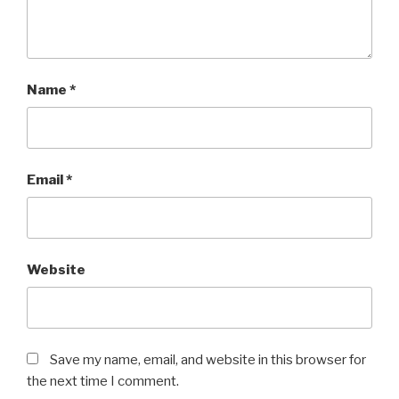
Name
*
Email
*
Website
Save my name, email, and website in this browser for
the next time I comment.