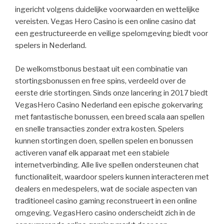
ingericht volgens duidelijke voorwaarden en wettelijke
vereisten. Vegas Hero Casino is een online casino dat
een gestructureerde en veilige spelomgeving biedt voor
spelers in Nederland.
De welkomstbonus bestaat uit een combinatie van
stortingsbonussen en free spins, verdeeld over de
eerste drie stortingen. Sinds onze lancering in 2017 biedt
VegasHero Casino Nederland een epische gokervaring
met fantastische bonussen, een breed scala aan spellen
en snelle transacties zonder extra kosten. Spelers
kunnen stortingen doen, spellen spelen en bonussen
activeren vanaf elk apparaat met een stabiele
internetverbinding. Alle live spellen ondersteunen chat
functionaliteit, waardoor spelers kunnen interacteren met
dealers en medespelers, wat de sociale aspecten van
traditioneel casino gaming reconstrueert in een online
omgeving. VegasHero casino onderscheidt zich in de