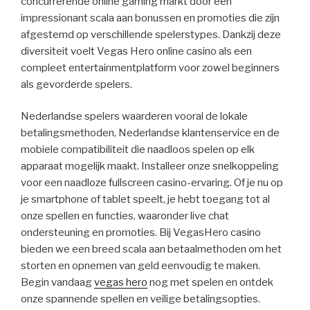
concurrerende online gaming markt door een
impressionant scala aan bonussen en promoties die zijn
afgestemd op verschillende spelerstypes. Dankzij deze
diversiteit voelt Vegas Hero online casino als een
compleet entertainmentplatform voor zowel beginners
als gevorderde spelers.
Nederlandse spelers waarderen vooral de lokale
betalingsmethoden, Nederlandse klantenservice en de
mobiele compatibiliteit die naadloos spelen op elk
apparaat mogelijk maakt. Installeer onze snelkoppeling
voor een naadloze fullscreen casino-ervaring. Of je nu op
je smartphone of tablet speelt, je hebt toegang tot al
onze spellen en functies, waaronder live chat
ondersteuning en promoties. Bij VegasHero casino
bieden we een breed scala aan betaalmethoden om het
storten en opnemen van geld eenvoudig te maken.
Begin vandaag
vegas hero
nog met spelen en ontdek
onze spannende spellen en veilige betalingsopties.